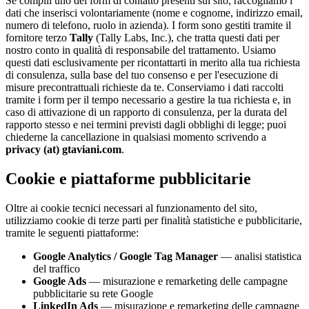
Se compili uno dei form di contatto presenti sul sito, raccogliamo i
dati che inserisci volontariamente (nome e cognome, indirizzo email,
numero di telefono, ruolo in azienda). I form sono gestiti tramite il
fornitore terzo
Tally
(Tally Labs, Inc.), che tratta questi dati per
nostro conto in qualità di responsabile del trattamento. Usiamo
questi dati esclusivamente per ricontattarti in merito alla tua richiesta
di consulenza, sulla base del tuo consenso e per l'esecuzione di
misure precontrattuali richieste da te. Conserviamo i dati raccolti
tramite i form per il tempo necessario a gestire la tua richiesta e, in
caso di attivazione di un rapporto di consulenza, per la durata del
rapporto stesso e nei termini previsti dagli obblighi di legge; puoi
chiederne la cancellazione in qualsiasi momento scrivendo a
privacy (at) gtaviani.com
.
Cookie e piattaforme pubblicitarie
Oltre ai cookie tecnici necessari al funzionamento del sito,
utilizziamo cookie di terze parti per finalità statistiche e pubblicitarie,
tramite le seguenti piattaforme:
Google Analytics / Google Tag Manager
— analisi statistica
del traffico
Google Ads
— misurazione e remarketing delle campagne
pubblicitarie su rete Google
LinkedIn Ads
— misurazione e remarketing delle campagne